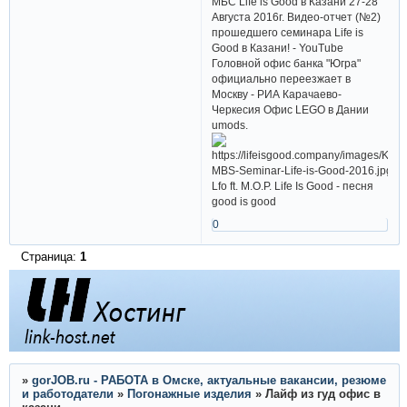
МБС Life is Good в Казани 27-28
Августа 2016г. Видео-отчет (№2)
прошедшего семинара Life is
Good в Казани! - YouTube
Головной офис банка "Югра"
официально переезжает в
Москву - РИА Карачаево-
Черкесия Офис LEGO в Дании
umods.
Lfo ft. M.O.P. Life Is Good - песня
good is good
0
Страница:
1
»
gorJOB.ru - РАБОТА в Омске, актуальные вакансии, резюме
и работодатели
»
Погонажные изделия
»
Лайф из гуд офис в