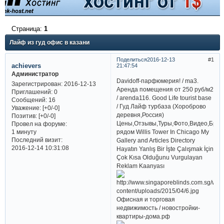
Страница:
1
Лайф из гуд офис в казани
Поделиться
2016-12-13
1
achievers
21:47:54
Администратор
Davidoff-парфюмерия! / ma3.
Зарегистрирован
: 2016-12-13
Аренда помещения от 250 руб/м2
Приглашений:
0
/ arenda116. Good Life tourist base
Сообщений:
16
/ Гуд Лайф турбаза (Хороброво
Уважение:
[+0/-0]
деревня,Россия)
Позитив:
[+0/-0]
Цены,Отзывы,Туры,Фото,Видео,Брон
Провел на форуме:
рядом Willis Tower In Chicago My
1 минуту
Последний визит:
Gallery and Articles Directory
2016-12-14 10:31:08
Hayatın Yanlış Bir İşte Çalışmak İçin
Çok Kısa Olduğunu Vurgulayan
Reklam Kaanyası
Офисная и торговая
недвижимость / новостройки-
квартиры-дома.рф