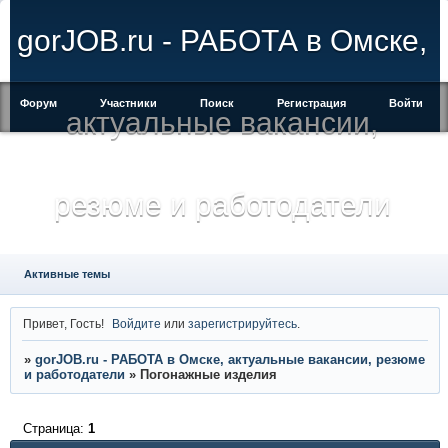
gorJOB.ru - РАБОТА в Омске,
Форум
Участники
Поиск
Регистрация
Войти
актуальные вакансии,
резюме и работодатели
Активные темы
Привет, Гость!
Войдите
или
зарегистрируйтесь
.
»
gorJOB.ru - РАБОТА в Омске, актуальные вакансии, резюме
и работодатели
»
Погонажные изделия
Страница:
1