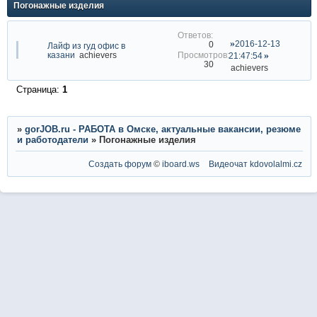
Погонажные изделия
2016-12-13
0
Лайф из гуд офис в
казани
achievers
21:47:54
30
achievers
Страница:
1
»
gorJOB.ru - РАБОТА в Омске, актуальные вакансии, резюме
и работодатели
»
Погонажные изделия
Создать форум
©
iboard.ws
Видеочат
kdovolalmi.cz