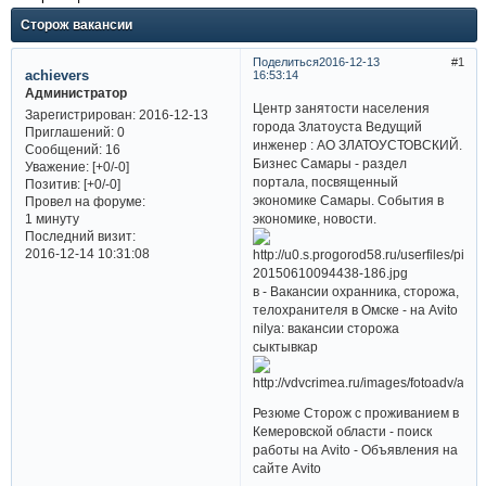
Сторож вакансии
Поделиться
2016-12-13
1
achievers
16:53:14
Администратор
Центр занятости населения
Зарегистрирован
: 2016-12-13
города Златоуста Ведущий
Приглашений:
0
инженер : АО ЗЛАТОУСТОВСКИЙ.
Сообщений:
16
Бизнес Самары - раздел
Уважение:
[+0/-0]
портала, посвященный
Позитив:
[+0/-0]
экономике Самары. События в
Провел на форуме:
экономике, новости.
1 минуту
Последний визит:
2016-12-14 10:31:08
в - Вакансии охранника, сторожа,
телохранителя в Омске - на Avito
nilya: вакансии сторожа
сыктывкар
Резюме Сторож с проживанием в
Кемеровской области - поиск
работы на Avito - Объявления на
сайте Avito