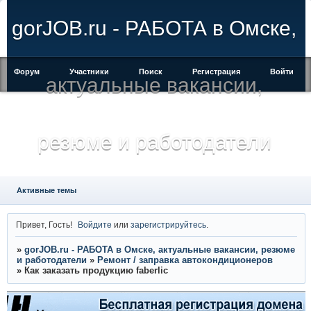
gorJOB.ru - РАБОТА в Омске,
Форум
Участники
Поиск
Регистрация
Войти
актуальные вакансии,
резюме и работодатели
Активные темы
Привет, Гость!
Войдите
или
зарегистрируйтесь
.
»
gorJOB.ru - РАБОТА в Омске, актуальные вакансии, резюме
и работодатели
»
Ремонт / заправка автокондиционеров
»
Как заказать продукцию faberlic