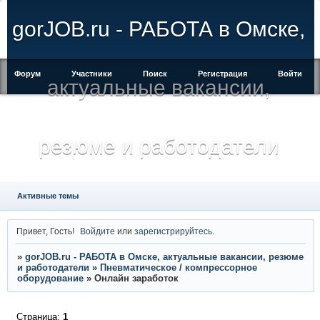
gorJOB.ru - РАБОТА в Омске,
Форум
Участники
Поиск
Регистрация
Войти
актуальные вакансии,
резюме и работодатели
Активные темы
Привет, Гость!
Войдите
или
зарегистрируйтесь
.
»
gorJOB.ru - РАБОТА в Омске, актуальные вакансии, резюме
и работодатели
»
Пневматическое / компрессорное
оборудование
»
Онлайн заработок
Страница:
1