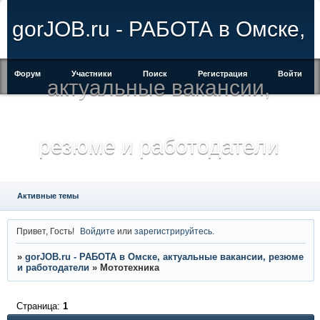
gorJOB.ru - РАБОТА в Омске,
Форум
Участники
Поиск
Регистрация
Войти
актуальные вакансии,
резюме и работодатели
Активные темы
Привет, Гость!
Войдите
или
зарегистрируйтесь
.
»
gorJOB.ru - РАБОТА в Омске, актуальные вакансии, резюме
и работодатели
»
Мототехника
Страница:
1