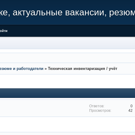
ке, актуальные вакансии, резю
ойти
резюме и работодатели
»
Техническая инвентаризация / учёт
0
42