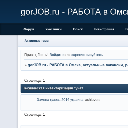
gorJOB.ru - РАБОТА в Омс
Форум
Участники
Поиск
Регистрация
В
Активные темы
Привет, Гость!
Войдите
или
зарегистрируйтесь
.
»
gorJOB.ru - РАБОТА в Омске, актуальные вакансии, 
Страница:
1
Техническая инвентаризация / учёт
Замена кузова 2016 украина
achievers
Страница:
1