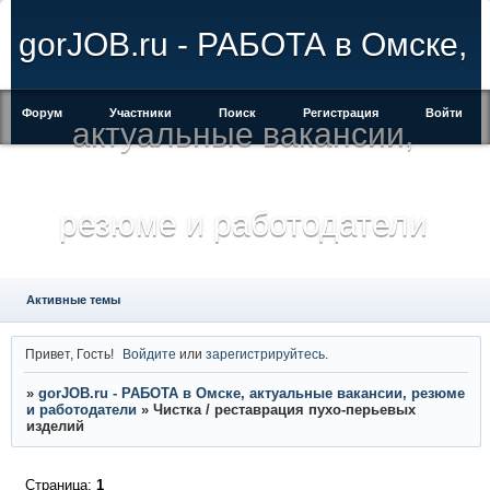
gorJOB.ru - РАБОТА в Омске,
Форум
Участники
Поиск
Регистрация
Войти
актуальные вакансии,
резюме и работодатели
Активные темы
Привет, Гость!
Войдите
или
зарегистрируйтесь
.
»
gorJOB.ru - РАБОТА в Омске, актуальные вакансии, резюме
и работодатели
»
Чистка / реставрация пухо-перьевых
изделий
Страница:
1