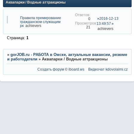
Аквапарки / Водные аттракционы
Правила премирование
2016-12-13
0
гражданском служащим
13:49:57
рк
achievers
21
achievers
Страница:
1
»
gorJOB.ru - РАБОТА в Омске, актуальные вакансии, резюме
и работодатели
»
Аквапарки / Водные аттракционы
Создать форум
©
iboard.ws
Видеочат
kdovolalmi.cz